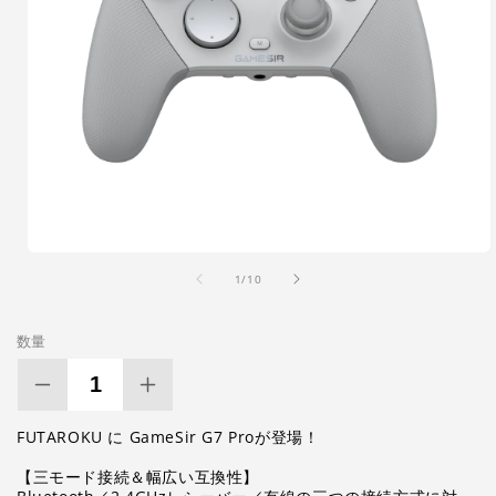
モ
の
1
/
10
ー
ダ
ル
数量
で
メ
デ
GameSir
GameSir
ィ
G7
G7
ア
FUTAROKU に GameSir G7 Proが登場！
Pro
Pro
(1)
を
メ
メ
【三モード接続＆幅広い互換性】
開
カ
カ