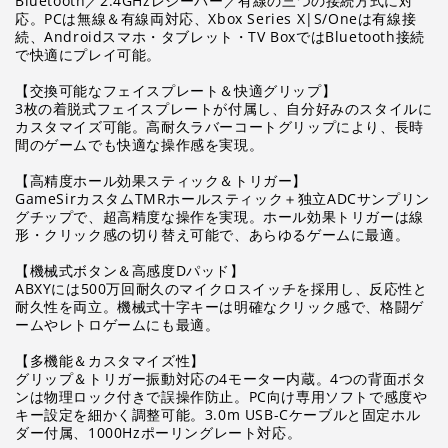
Bluetooth／2.4GHzレシーバー／有線の三つの接続方式に対
く
応。PCは無線＆有線両対応、Xbox Series X|S/Oneは有線接
ホ
ホ
続、Androidスマホ・タブレット・TV BoxではBluetooth接続
ワ
ワ
で快適にプレイ可能。
イ
イ
【交換可能なフェイスプレート＆快適グリップ】
ト
ト
3枚の着脱式フェイスプレートが付属し、自分好みのスタイルに
の
の
カスタマイズ可能。高耐久ラバーコートグリップにより、長時
数
数
間のゲームでも快適な操作感を実現。
量
量
【高精度ホール効果スティック＆トリガー】
を
を
GameSirカスタムTMRホールスティック＋独立ADCサンプリン
減
増
グチップで、超高精度な操作を実現。ホール効果トリガーは線
形・クリック感の切り替え可能で、あらゆるゲームに最適。
ら
や
す
す
【機械式ボタン＆高感度Dパッド】
ABXYには500万回耐久のマイクロスイッチを採用し、反応性と
耐久性を両立。機械式十字キーは明確なクリック感で、格闘ゲ
ームやレトロゲームにも最適。
【多機能＆カスタマイズ性】
グリップ＆トリガー振動対応の4モーター内蔵。4つの背面ボタ
ンは物理ロック付きで誤操作防止。PC向け専用ソフトで感度や
キー設定を細かく調整可能。3.0m USB-Cケーブルと固定ホル
ダー付属、1000Hzポーリングレート対応。