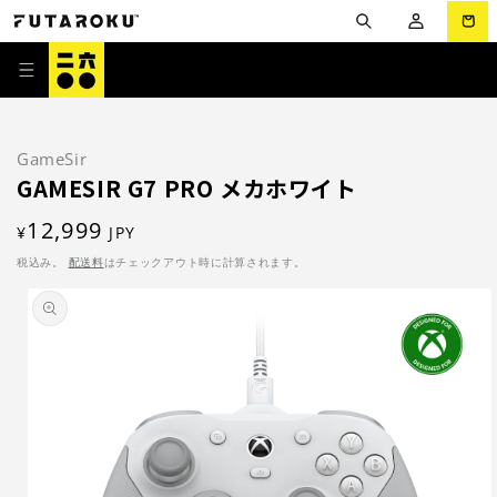
コンテ
グ
ー
ンツに
イ
進む
ト
ン
GameSir
GAMESIR G7 PRO メカホワイト
通
12,999
¥
JPY
常
税込み。
配送料
はチェックアウト時に計算されます。
価
商品情
報にス
格
キップ