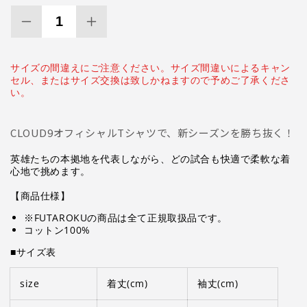
(1)
を
Cloud9
Cloud9
開
Core
Core
く
Collection
Collection
サイズの間違えにご注意ください。サイズ間違いによるキャン
T-
T-
セル、またはサイズ交換は致しかねますので予めご了承くださ
Shirt
Shirt
い。
-
-
Grey
Grey
の
の
CLOUD9オフィシャルTシャツで、新シーズンを勝ち抜く！
数
数
英雄たちの本拠地を代表しながら、どの試合も快適で柔軟な着
量
量
心地で挑めます。
を
を
減
増
【商品仕様】
ら
や
※FUTAROKUの商品は全て正規取扱品です。
す
す
コットン100%
■サイズ表
size
着丈(
cm
)
袖丈
(
cm
)