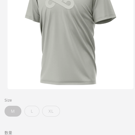
モ
ー
Size
ダ
ル
M
L
XL
で
メ
デ
ィ
数量
ア