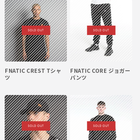
SOLD OUT
SOLD OUT
FNATIC CREST Tシャ
FNATIC CORE ジョガー
ツ
パンツ
SOLD OUT
SOLD OUT