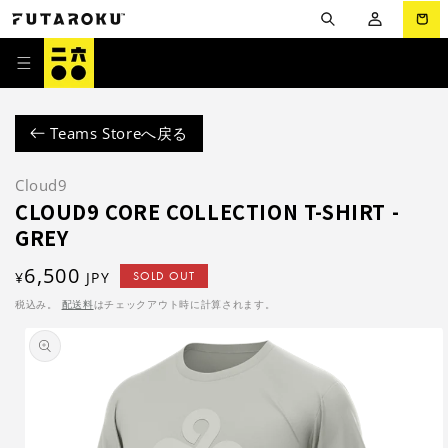
コンテ
グ
ー
ンツに
イ
進む
ト
ン
Teams Storeへ戻る
Cloud9
CLOUD9 CORE COLLECTION T-SHIRT -
GREY
通
6,500
¥
JPY
SOLD OUT
常
税込み。
配送料
はチェックアウト時に計算されます。
価
商品情
報にス
格
キップ